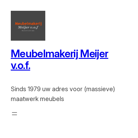
Ga
naar
de
inhoud
Meubelmakerij Meijer
v.o.f.
Sinds 1979 uw adres voor (massieve)
maatwerk meubels