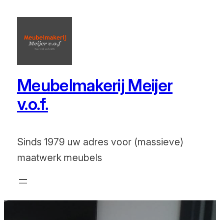
Ga
naar
de
inhoud
Meubelmakerij Meijer
v.o.f.
Sinds 1979 uw adres voor (massieve)
maatwerk meubels